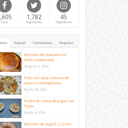
,605
1,782
45
Fans
Seguidores
Seguidores
iente
Popular
Comentarios
Etiquetas
Bizcocho de manzana con
leche condensada
agosto 5, 2026
Pollo con salsa cremosa de
puerro y champiñones
julio 18, 2026
Postre de crema de yogur con
frutas
julio 4, 2026
Bizcocho de yogurt 1,2,3 con