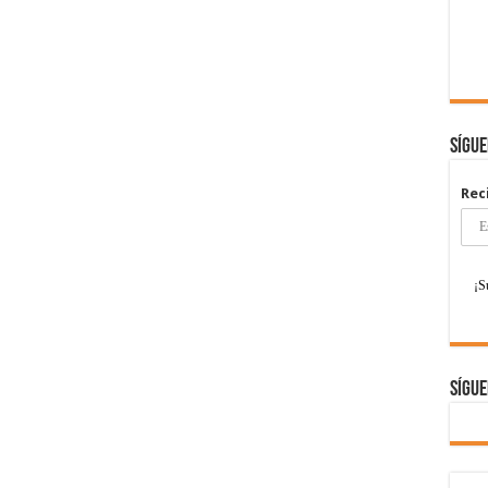
Sígu
Rec
Sígue