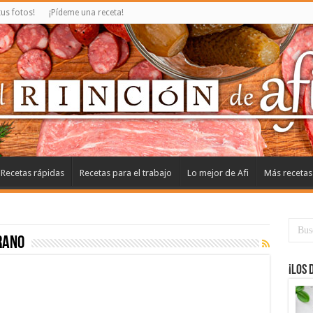
us fotos!
¡Pídeme una receta!
Recetas rápidas
Recetas para el trabajo
Lo mejor de Afi
Más recetas
rano
¡Los 