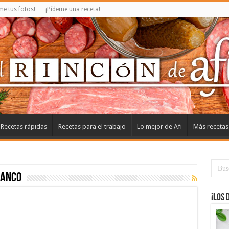
e tus fotos!
¡Pídeme una receta!
Recetas rápidas
Recetas para el trabajo
Lo mejor de Afi
Más recetas
lanco
¡Los 