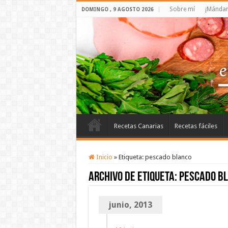
Sobre mí
¡Mándam
DOMINGO , 9 AGOSTO 2026
Recetas Canarias
Recetas fáciles
Inicio
»
Etiqueta:
pescado blanco
Archivo de etiqueta:
pescado b
junio, 2013