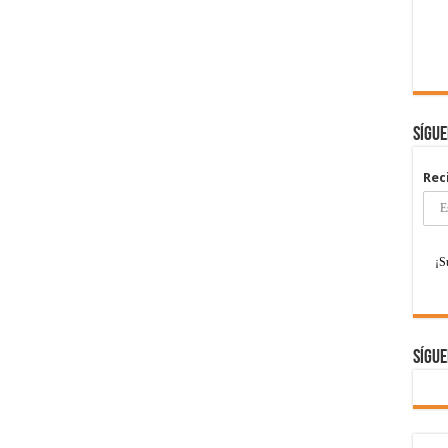
Sígu
Rec
Sígue