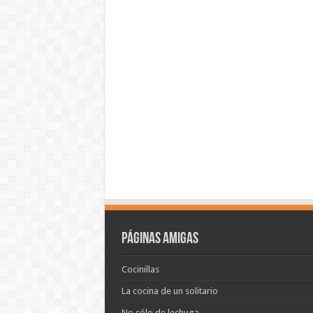
Páginas amigas
Cocinillas
La cocina de un solitario
No sólo de lechuga