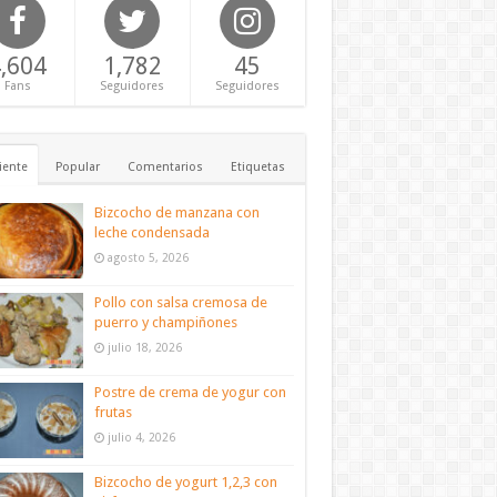
,604
1,782
45
Fans
Seguidores
Seguidores
iente
Popular
Comentarios
Etiquetas
Bizcocho de manzana con
leche condensada
agosto 5, 2026
Pollo con salsa cremosa de
puerro y champiñones
julio 18, 2026
Postre de crema de yogur con
frutas
julio 4, 2026
Bizcocho de yogurt 1,2,3 con