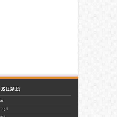
os legales
vo
 legal
acto