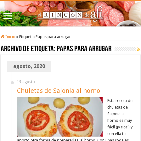
Inicio
»
Etiqueta:
Papas para arrugar
Archivo de etiqueta:
Papas para arrugar
agosto, 2020
19 agosto
Chuletas de Sajonia al horno
Esta receta de
chuletas de
Sajonia al
horno es muy
fácil (¡y rica!) y
con ella te
aporto otra forma de prepararlas: al horno. Con unas rodajas