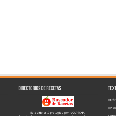
Directorios de recetas
Text
Archi
Aviso
Este sitio está protegido por reCAPTCHA.
Cont