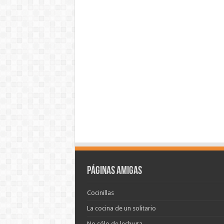
Páginas amigas
Cocinillas
La cocina de un solitario
No sólo de lechuga