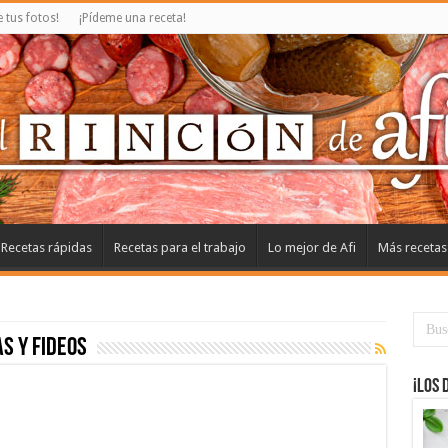
tus fotos!
¡Pídeme una receta!
Recetas rápidas
Recetas para el trabajo
Lo mejor de Afi
Más recetas
s y fideos
¡Los 