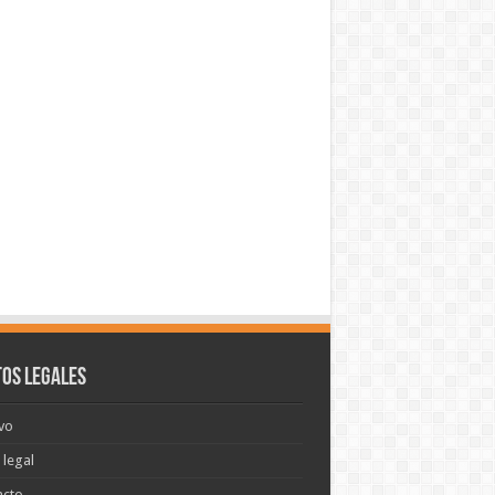
os legales
vo
 legal
acto