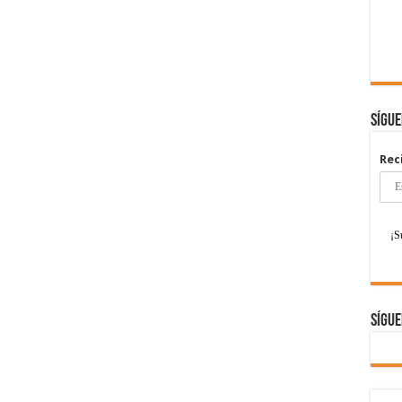
Sígu
Rec
Sígue