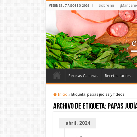
Sobre mí
¡Mándame 
VIERNES , 7 AGOSTO 2026
Recetas Canarias
Recetas fáciles
Inicio
»
Etiqueta:
papas judías y fideos
Archivo de etiqueta:
papas judía
abril, 2024