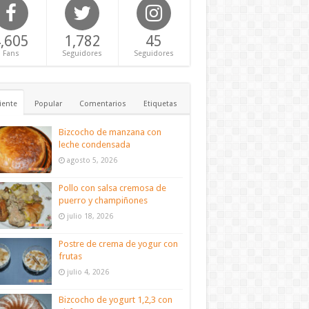
,605
1,782
45
Fans
Seguidores
Seguidores
iente
Popular
Comentarios
Etiquetas
Bizcocho de manzana con
leche condensada
agosto 5, 2026
Pollo con salsa cremosa de
puerro y champiñones
julio 18, 2026
Postre de crema de yogur con
frutas
julio 4, 2026
Bizcocho de yogurt 1,2,3 con