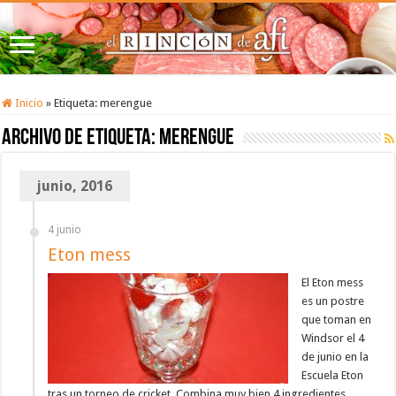
Inicio
»
Etiqueta:
merengue
Archivo de etiqueta:
merengue
junio, 2016
4 junio
Eton mess
El Eton mess
es un postre
que toman en
Windsor el 4
de junio en la
Escuela Eton
tras un torneo de cricket. Combina muy bien 4 ingredientes