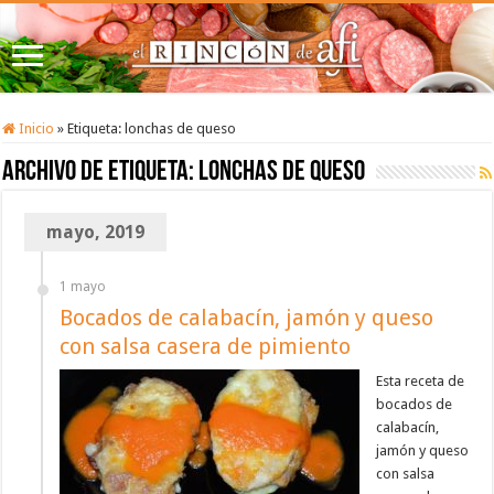
Inicio
»
Etiqueta:
lonchas de queso
Archivo de etiqueta:
lonchas de queso
mayo, 2019
1 mayo
Bocados de calabacín, jamón y queso
con salsa casera de pimiento
Esta receta de
bocados de
calabacín,
jamón y queso
con salsa