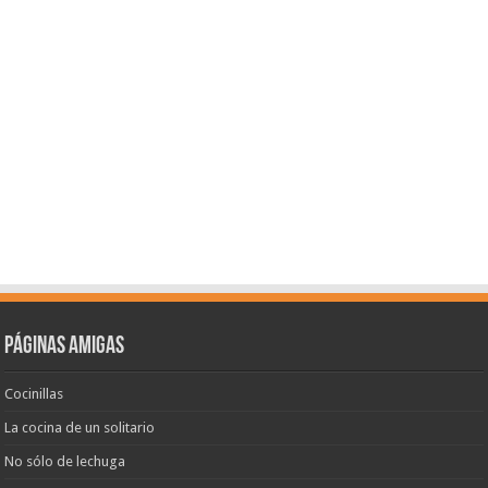
Páginas amigas
Cocinillas
La cocina de un solitario
No sólo de lechuga