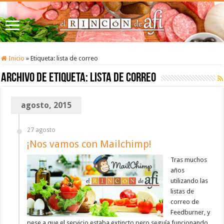
Inicio
»
Etiqueta:
lista de correo
Archivo de etiqueta:
lista de correo
agosto, 2015
27 agosto
¡Nos vamos con Mailchimp!
Tras muchos
años
utilizando las
listas de
correo de
Feedburner, y
pese a que el servicio estaba extincto pero seguía funcionando,