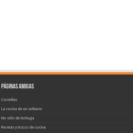
Páginas amigas
Cocinillas
La cocina de un solitario
No sólo de lechuga
Recetas y trucos de cocina