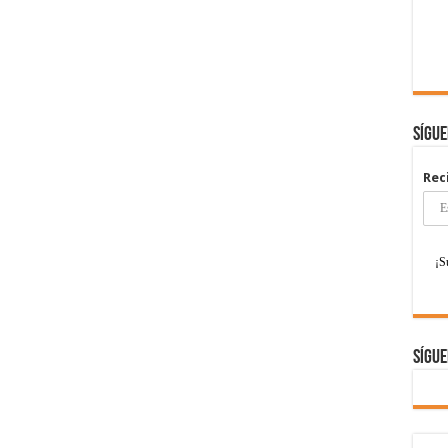
Sígu
Rec
Sígue