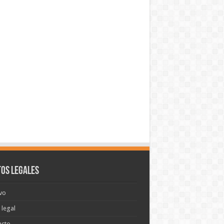
os legales
vo
 legal
acto