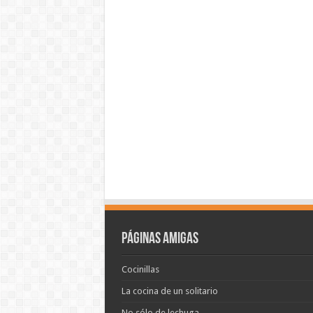
Páginas amigas
Cocinillas
La cocina de un solitario
No sólo de lechuga