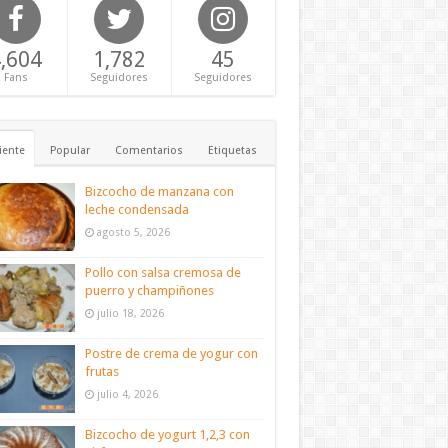
,604
1,782
45
Fans
Seguidores
Seguidores
iente
Popular
Comentarios
Etiquetas
Bizcocho de manzana con
leche condensada
agosto 5, 2026
Pollo con salsa cremosa de
puerro y champiñones
julio 18, 2026
Postre de crema de yogur con
frutas
julio 4, 2026
Bizcocho de yogurt 1,2,3 con