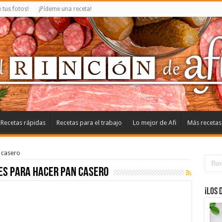
tus fotos!
¡Pídeme una receta!
Recetas rápidas
Recetas para el trabajo
Lo mejor de Afi
Más recetas
 casero
es para hacer pan casero
¡Los 