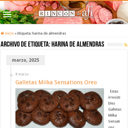
Inicio
»
Etiqueta:
harina de almendras
Archivo de etiqueta:
harina de almendras
marzo, 2025
8 marzo
Galletas Milka Sensations Oreo
Estas
irresisti
bles
Galletas
Milka
Sensati
ons