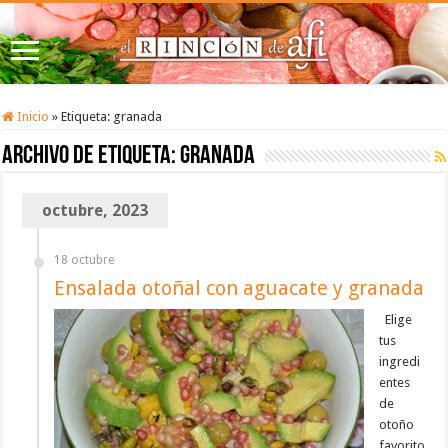
Inicio
»
Etiqueta:
granada
Archivo de etiqueta:
granada
octubre, 2023
18 octubre
Ensalada otoñal con aguacate y granada
Elige
tus
ingredi
entes
de
otoño
favorito