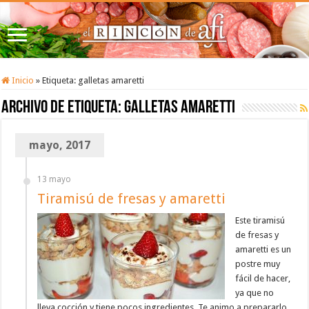
Inicio
»
Etiqueta:
galletas amaretti
Archivo de etiqueta:
galletas amaretti
mayo, 2017
13 mayo
Tiramisú de fresas y amaretti
Este tiramisú
de fresas y
amaretti es un
postre muy
fácil de hacer,
ya que no
lleva cocción y tiene pocos ingredientes. Te animo a prepararlo,