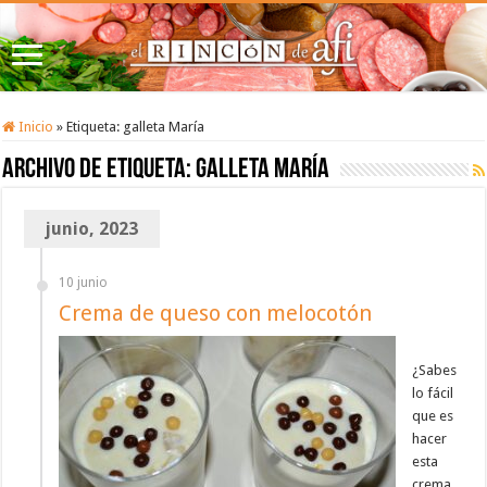
Inicio
»
Etiqueta:
galleta María
Archivo de etiqueta:
galleta María
junio, 2023
10 junio
Crema de queso con melocotón
¿Sabes
lo fácil
que es
hacer
esta
crema