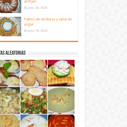
airfryer
junio 20, 2026
Palitos de verduras y salsa de
yogur
junio 10, 2026
as aleatorias