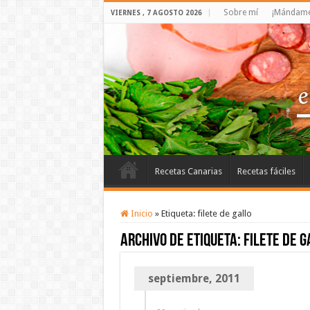
Sobre mí
¡Mándame 
VIERNES , 7 AGOSTO 2026
Recetas Canarias
Recetas fáciles
Inicio
»
Etiqueta:
filete de gallo
Archivo de etiqueta:
filete de g
septiembre, 2011