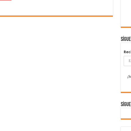
Sígu
Rec
Sígue