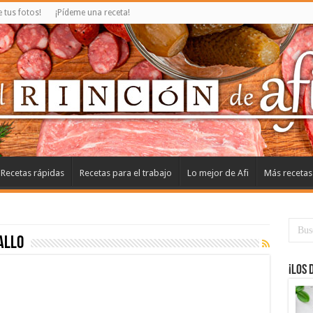
tus fotos!
¡Pídeme una receta!
Recetas rápidas
Recetas para el trabajo
Lo mejor de Afi
Más recetas
allo
¡Los 