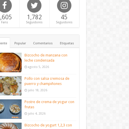
,605
1,782
45
Fans
Seguidores
Seguidores
iente
Popular
Comentarios
Etiquetas
Bizcocho de manzana con
leche condensada
agosto 5, 2026
Pollo con salsa cremosa de
puerro y champiñones
julio 18, 2026
Postre de crema de yogur con
frutas
julio 4, 2026
Bizcocho de yogurt 1,2,3 con