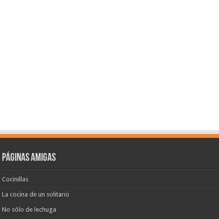
Páginas amigas
Cocinillas
La cocina de un solitario
No sólo de lechuga