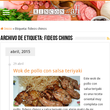
Inicio
»
Etiqueta:
fideos chinos
Archivo de etiqueta:
fideos chinos
abril, 2015
29 abril
Wok de pollo con salsa teriyaki
Este wok de
pollo con
salsa teriyaki
es una receta
oriental muy
completa con
pollo, fideos chinos y salsa teriyaki con algún matiz de mi