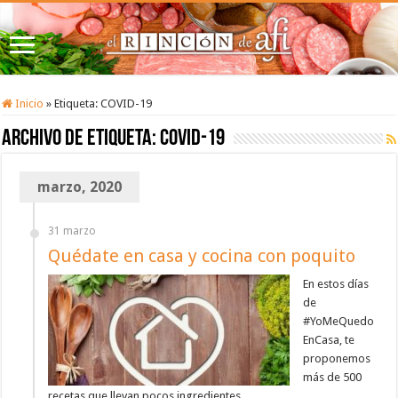
Inicio
»
Etiqueta:
COVID-19
Archivo de etiqueta:
COVID-19
marzo, 2020
31 marzo
Quédate en casa y cocina con poquito
En estos días
de
#YoMeQuedo
EnCasa, te
proponemos
más de 500
recetas que llevan pocos ingredientes.