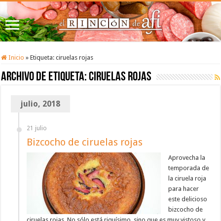
Inicio
»
Etiqueta:
ciruelas rojas
Archivo de etiqueta:
ciruelas rojas
julio, 2018
21 julio
Bizcocho de ciruelas rojas
Aprovecha la
temporada de
la ciruela roja
para hacer
este delicioso
bizcocho de
ciruelas rojas. No sólo está riquísimo, sino que es muy vistoso y