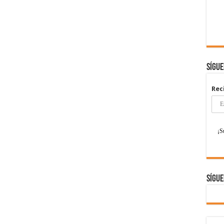
Sígu
Rec
Sígue