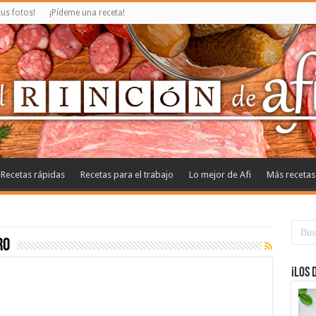
us fotos!
¡Pídeme una receta!
Recetas rápidas
Recetas para el trabajo
Lo mejor de Afi
Más recetas
ro
¡Los 