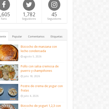
,605
1,782
45
Fans
Seguidores
Seguidores
iente
Popular
Comentarios
Etiquetas
Bizcocho de manzana con
leche condensada
agosto 5, 2026
Pollo con salsa cremosa de
puerro y champiñones
julio 18, 2026
Postre de crema de yogur con
frutas
julio 4, 2026
Bizcocho de yogurt 1,2,3 con