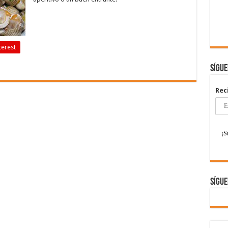
terest
Sígu
Rec
Sígue