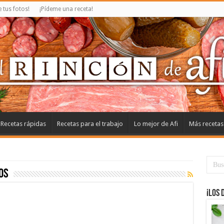
tus fotos!
¡Pídeme una receta!
Recetas rápidas
Recetas para el trabajo
Lo mejor de Afi
Más recetas
os
¡Los 