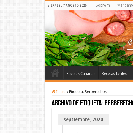
Sobre mí
¡Mándame 
VIERNES , 7 AGOSTO 2026
Recetas Canarias
Recetas fáciles
Inicio
»
Etiqueta:
Berberechos
Archivo de etiqueta:
Berberech
septiembre, 2020