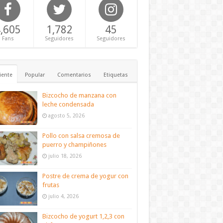
,605
1,782
45
Fans
Seguidores
Seguidores
iente
Popular
Comentarios
Etiquetas
Bizcocho de manzana con
leche condensada
agosto 5, 2026
Pollo con salsa cremosa de
puerro y champiñones
julio 18, 2026
Postre de crema de yogur con
frutas
julio 4, 2026
Bizcocho de yogurt 1,2,3 con