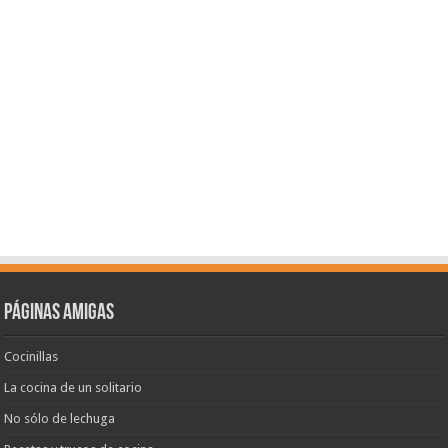
Páginas amigas
Cocinillas
La cocina de un solitario
No sólo de lechuga