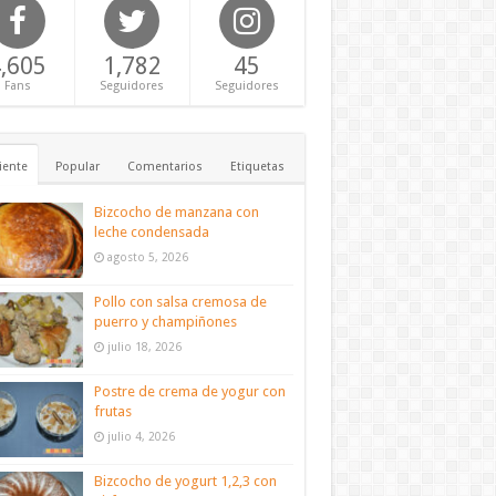
,605
1,782
45
Fans
Seguidores
Seguidores
iente
Popular
Comentarios
Etiquetas
Bizcocho de manzana con
leche condensada
agosto 5, 2026
Pollo con salsa cremosa de
puerro y champiñones
julio 18, 2026
Postre de crema de yogur con
frutas
julio 4, 2026
Bizcocho de yogurt 1,2,3 con