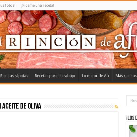
us fotos!
¡Pídeme una receta!
Recetas rápidas
Recetas para el trabajo
Lo mejor de Afi
Más recetas
 aceite de oliva
¡Los 