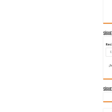
Sígu
Rec
Sígue