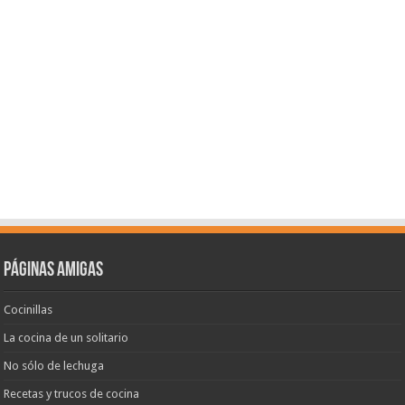
Páginas amigas
Cocinillas
La cocina de un solitario
No sólo de lechuga
Recetas y trucos de cocina