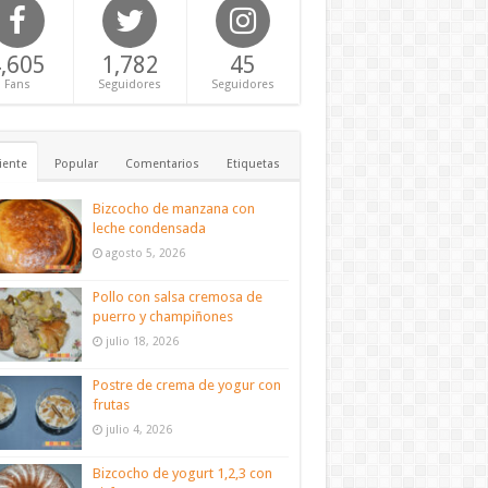
,605
1,782
45
Fans
Seguidores
Seguidores
iente
Popular
Comentarios
Etiquetas
Bizcocho de manzana con
leche condensada
agosto 5, 2026
Pollo con salsa cremosa de
puerro y champiñones
julio 18, 2026
Postre de crema de yogur con
frutas
julio 4, 2026
Bizcocho de yogurt 1,2,3 con