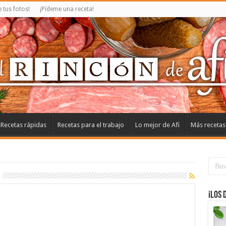
tus fotos!
¡Pídeme una receta!
Recetas rápidas
Recetas para el trabajo
Lo mejor de Afi
Más recetas
¡Los 