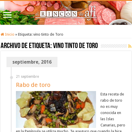
Inicio
»
Etiqueta:
vino tinto de Toro
Archivo de etiqueta:
vino tinto de Toro
septiembre, 2016
21 septiembre
Rabo de toro
Esta receta de
rabo de toro
no es muy
conocida en
las Islas
Canarias, pero
en la Península se utiliza mucho. Te aseguro que cuando la hice