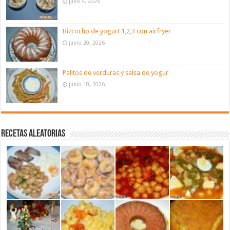
julio 4, 2026
Bizcocho de yogurt 1,2,3 con airfryer
junio 20, 2026
Palitos de verduras y salsa de yogur
junio 10, 2026
Recetas aleatorias