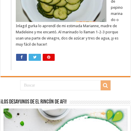
de
pepino
marina
do o
Inlagd gurka lo aprendí de mi estimada Marianne, madre de
Madeleine y me encantó. Al marinado lo llaman 1-2-3 porque
usan una parte de vinagre, dos de azúcar y tres de agua, ¡y es
muy fácil de hacer!
¡Los desayunos de El Rincón de Afi!