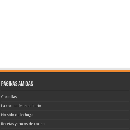
Páginas amigas
Cocinillas
La cocina de un solitario
No sólo de lechuga
Recetas y trucos de cocina