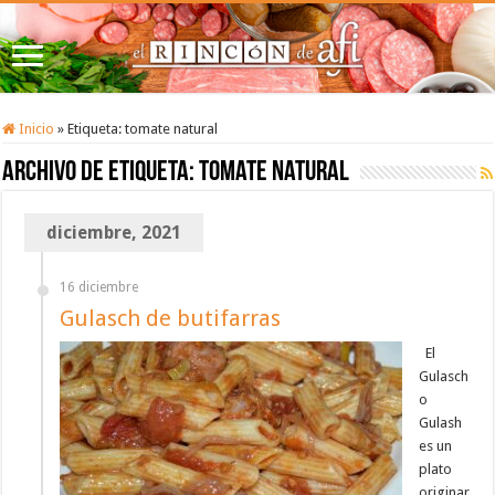
Inicio
»
Etiqueta:
tomate natural
Archivo de etiqueta:
tomate natural
diciembre, 2021
16 diciembre
Gulasch de butifarras
El
Gulasch
o
Gulash
es un
plato
originar