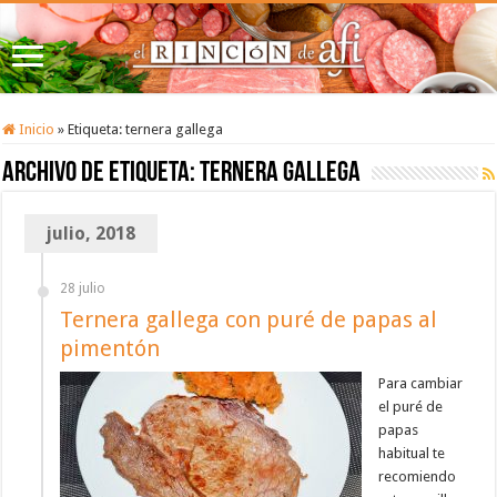
Inicio
»
Etiqueta:
ternera gallega
Archivo de etiqueta:
ternera gallega
julio, 2018
28 julio
Ternera gallega con puré de papas al
pimentón
Para cambiar
el puré de
papas
habitual te
recomiendo