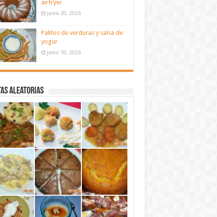
airfryer
junio 20, 2026
Palitos de verduras y salsa de
yogur
junio 10, 2026
as aleatorias