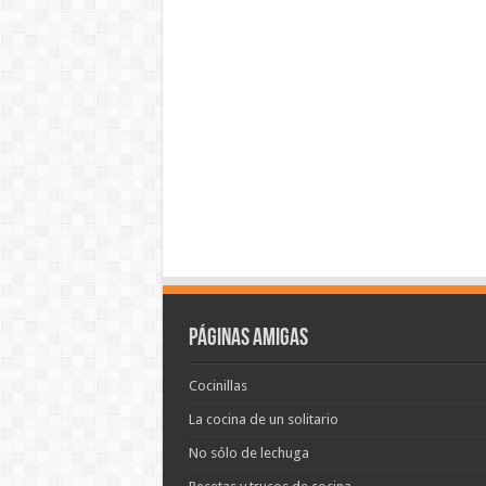
Páginas amigas
Cocinillas
La cocina de un solitario
No sólo de lechuga