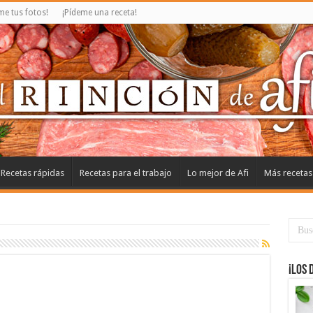
e tus fotos!
¡Pídeme una receta!
Recetas rápidas
Recetas para el trabajo
Lo mejor de Afi
Más recetas
¡Los 