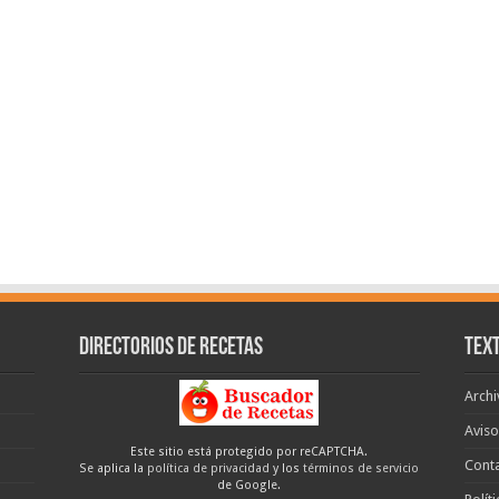
Directorios de recetas
Text
Archi
Aviso
Este sitio está protegido por reCAPTCHA.
Cont
Se aplica la
política de privacidad
y los
términos de servicio
de Google.