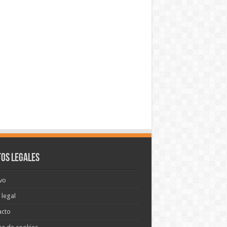
os legales
vo
 legal
acto