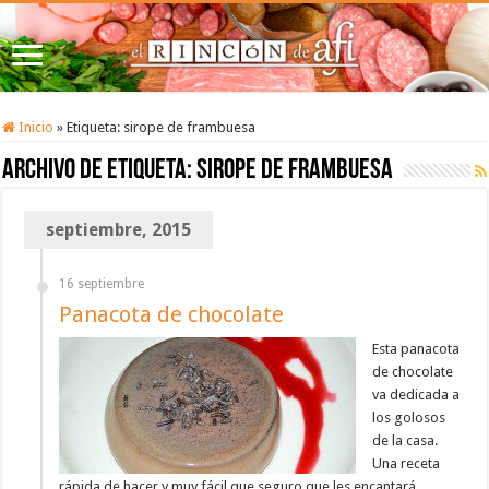
Inicio
»
Etiqueta:
sirope de frambuesa
Archivo de etiqueta:
sirope de frambuesa
septiembre, 2015
16 septiembre
Panacota de chocolate
Esta panacota
de chocolate
va dedicada a
los golosos
de la casa.
Una receta
rápida de hacer y muy fácil que seguro que les encantará.