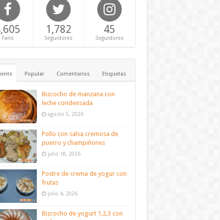
,605
1,782
45
Fans
Seguidores
Seguidores
iente
Popular
Comentarios
Etiquetas
Bizcocho de manzana con
leche condensada
agosto 5, 2026
Pollo con salsa cremosa de
puerro y champiñones
julio 18, 2026
Postre de crema de yogur con
frutas
julio 4, 2026
Bizcocho de yogurt 1,2,3 con