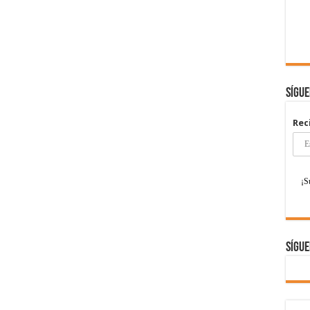
Sígu
Rec
Sígue