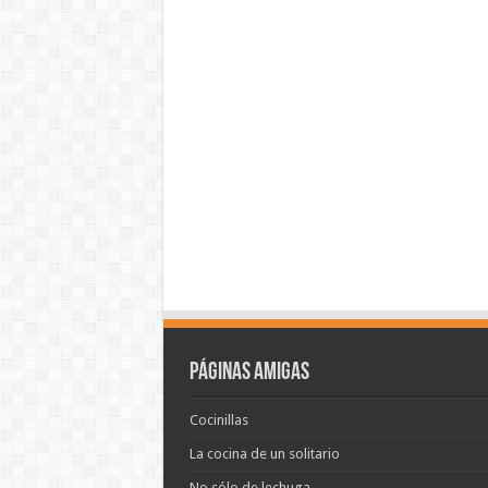
Páginas amigas
Cocinillas
La cocina de un solitario
No sólo de lechuga