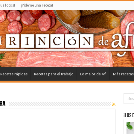
us fotos!
¡Pídeme una receta!
Recetas rápidas
Recetas para el trabajo
Lo mejor de Afi
Más recetas
ra
¡Los 