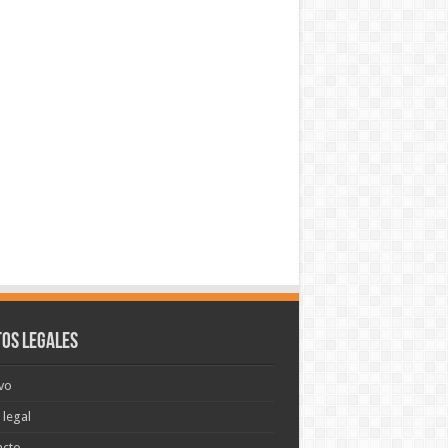
os legales
vo
 legal
acto