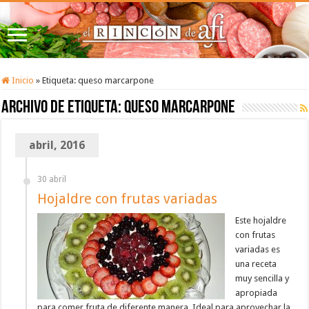
Inicio
»
Etiqueta:
queso marcarpone
Archivo de etiqueta:
queso marcarpone
abril, 2016
30 abril
Hojaldre con frutas variadas
Este hojaldre
con frutas
variadas es
una receta
muy sencilla y
apropiada
para comer fruta de diferente manera. Ideal para aprovechar la