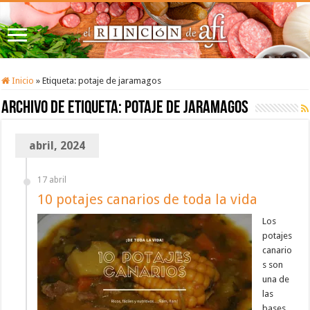
Inicio
»
Etiqueta:
potaje de jaramagos
Archivo de etiqueta:
potaje de jaramagos
abril, 2024
17 abril
10 potajes canarios de toda la vida
Los
potajes
canario
s son
una de
las
bases