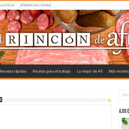
us fotos!
¡Pídeme una receta!
Recetas rápidas
Recetas para el trabajo
Lo mejor de Afi
Más recetas
o
¡Los 