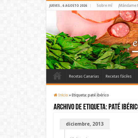
Sobre mí
¡Mándame t
JUEVES , 6 AGOSTO 2026
Recetas Canarias
Recetas fáciles
Inicio
»
Etiqueta:
paté ibérico
Archivo de etiqueta:
paté ibéric
diciembre, 2013