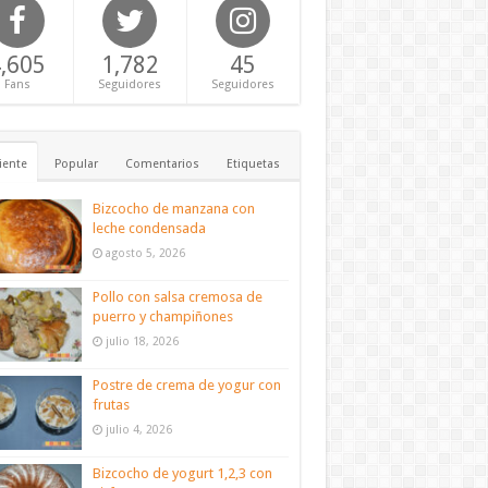
,605
1,782
45
Fans
Seguidores
Seguidores
iente
Popular
Comentarios
Etiquetas
Bizcocho de manzana con
leche condensada
agosto 5, 2026
Pollo con salsa cremosa de
puerro y champiñones
julio 18, 2026
Postre de crema de yogur con
frutas
julio 4, 2026
Bizcocho de yogurt 1,2,3 con