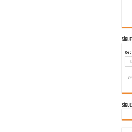
Sígu
Rec
Sígue