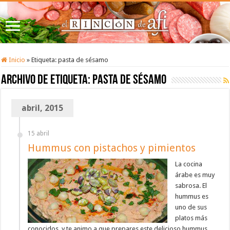
Inicio
»
Etiqueta:
pasta de sésamo
Archivo de etiqueta:
pasta de sésamo
abril, 2015
15 abril
Hummus con pistachos y pimientos
La cocina
árabe es muy
sabrosa. El
hummus es
uno de sus
platos más
conocidos, y te animo a que prepares este delicioso hummus