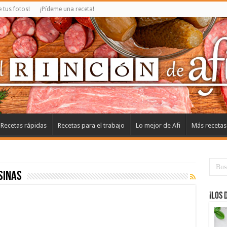
tus fotos!
¡Pídeme una receta!
Recetas rápidas
Recetas para el trabajo
Lo mejor de Afi
Más recetas
sinas
¡Los 