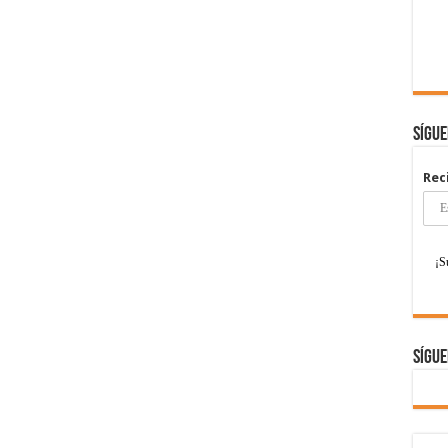
Sígu
Rec
Sígue