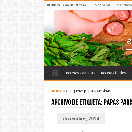
Sobre mí
¡Mándame 
VIERNES , 7 AGOSTO 2026
Recetas Canarias
Recetas fáciles
Inicio
»
Etiqueta:
papas parisinas
Archivo de etiqueta:
papas pari
diciembre, 2014