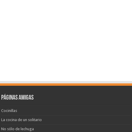
Páginas amigas
Cocinillas
La cocina de un solitario
No sólo de lechuga