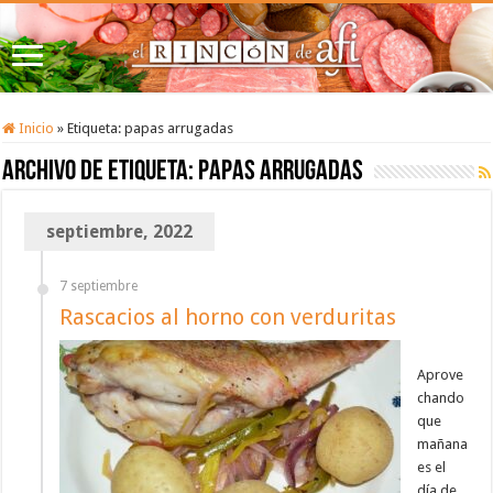
Inicio
»
Etiqueta:
papas arrugadas
Archivo de etiqueta:
papas arrugadas
septiembre, 2022
7 septiembre
Rascacios al horno con verduritas
Aprove
chando
que
mañana
es el
día de