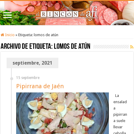
Inicio
»
Etiqueta:
lomos de atún
Archivo de etiqueta:
lomos de atún
septiembre, 2021
15 septiembre
Pipirrana de Jaén
La
ensalad
a
pipirran
a suele
llevar
cebolla,