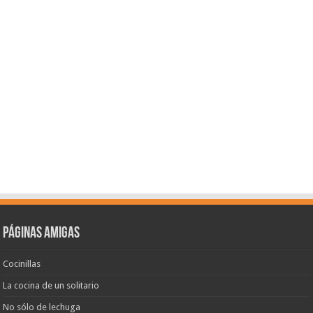
Páginas amigas
Cocinillas
La cocina de un solitario
No sólo de lechuga