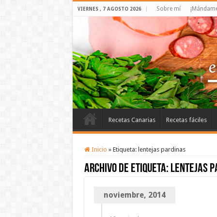
Sobre mí
¡Mándame 
VIERNES , 7 AGOSTO 2026
Recetas Canarias
Recetas fáciles
Inicio
»
Etiqueta:
lentejas pardinas
Archivo de etiqueta:
lentejas p
noviembre, 2014