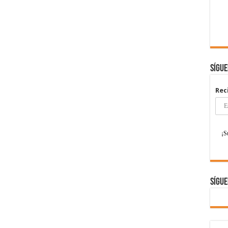
Sígu
Rec
Sígue