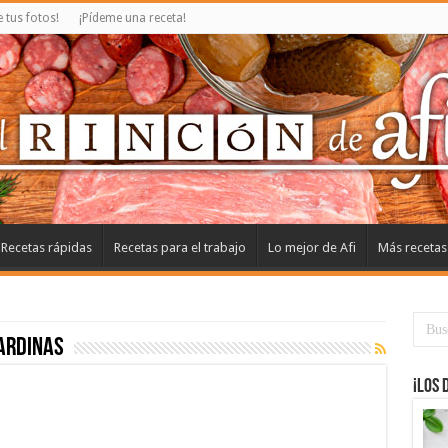
tus fotos!
¡Pídeme una receta!
Recetas rápidas
Recetas para el trabajo
Lo mejor de Afi
Más recetas
ardinas
¡Los 