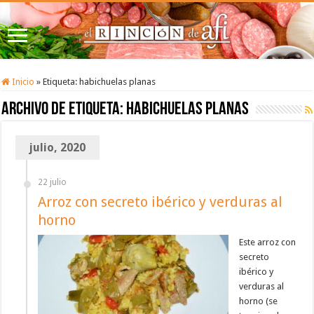
Inicio
»
Etiqueta:
habichuelas planas
Archivo de etiqueta:
habichuelas planas
julio, 2020
22 julio
Arroz con secreto ibérico y verduras al
horno
Este arroz con
secreto
ibérico y
verduras al
horno (se