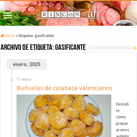
Inicio
»
Etiqueta:
gasificante
Archivo de etiqueta:
gasificante
enero, 2025
11 enero
Buñuelos de calabaza valencianos
Descub
re
cómo
prepar
ar unos
auténtic