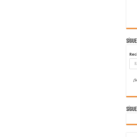
Sígu
Rec
Sígue