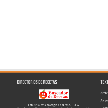
Directorios de recetas
Text
Archi
Aviso
Este sitio está protegido por reCAPTCHA.
Cont