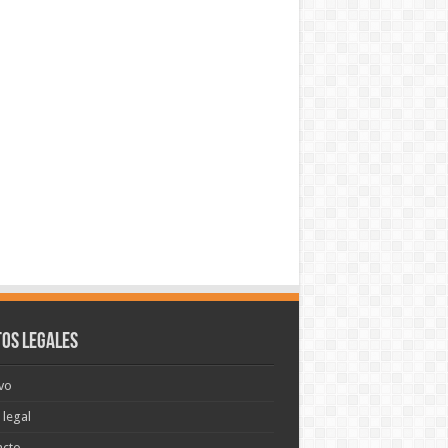
os legales
vo
 legal
acto