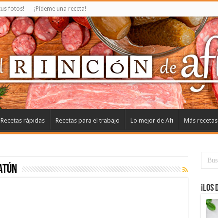
us fotos!
¡Pídeme una receta!
Recetas rápidas
Recetas para el trabajo
Lo mejor de Afi
Más recetas
atún
¡Los 