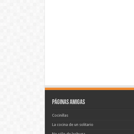
Páginas amigas
Cocinillas
La cocina de un solitario
No sólo de lechuga