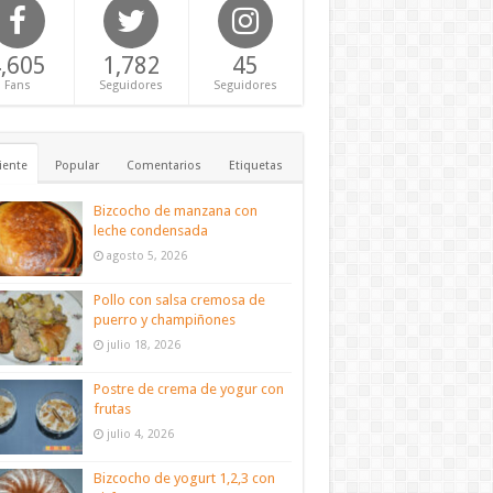
,605
1,782
45
Fans
Seguidores
Seguidores
iente
Popular
Comentarios
Etiquetas
Bizcocho de manzana con
leche condensada
agosto 5, 2026
Pollo con salsa cremosa de
puerro y champiñones
julio 18, 2026
Postre de crema de yogur con
frutas
julio 4, 2026
Bizcocho de yogurt 1,2,3 con