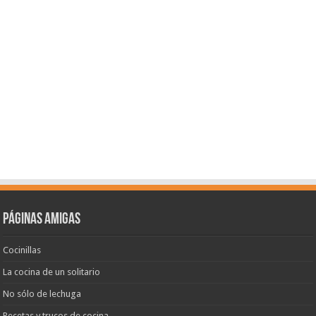
Páginas amigas
Cocinillas
La cocina de un solitario
No sólo de lechuga
Recetas y trucos de cocina