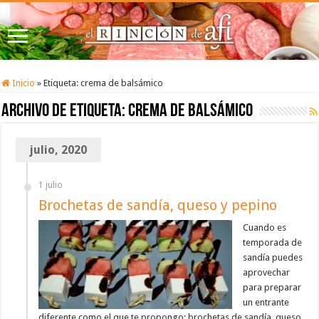
Inicio
»
Etiqueta:
crema de balsámico
Archivo de etiqueta:
crema de balsámico
julio, 2020
1 julio
Brochetas de sandía, queso y pepino
Cuando es
temporada de
sandía puedes
aprovechar
para preparar
un entrante
diferente como el que te propongo: brochetas de sandía, queso