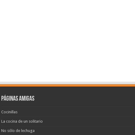
Páginas amigas
Cocinillas
La cocina de un solitario
No sólo de lechuga