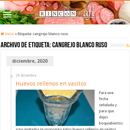
Inicio
»
Etiqueta:
cangrejo blanco ruso
Archivo de etiqueta:
cangrejo blanco ruso
diciembre, 2020
29 diciembre
Huevos rellenos en vasitos
Para una
fecha
señalada y
para que
dejes
boquiabiertos
a tus invitados te propongo estos huevos rellenos en vasitos,