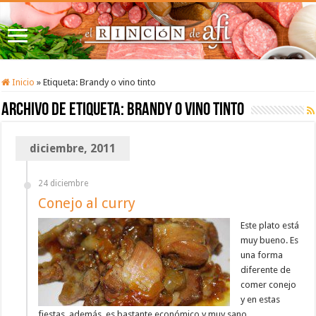
Inicio
»
Etiqueta:
Brandy o vino tinto
Archivo de etiqueta:
Brandy o vino tinto
diciembre, 2011
24 diciembre
Conejo al curry
Este plato está
muy bueno. Es
una forma
diferente de
comer conejo
y en estas
fiestas, además, es bastante económico y muy sano.