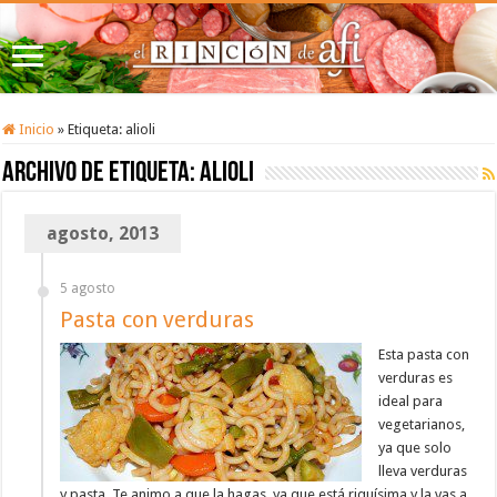
Inicio
»
Etiqueta:
alioli
Archivo de etiqueta:
alioli
agosto, 2013
5 agosto
Pasta con verduras
Esta pasta con
verduras es
ideal para
vegetarianos,
ya que solo
lleva verduras
y pasta. Te animo a que la hagas, ya que está riquísima y la vas a