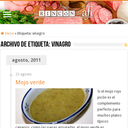
Inicio
»
Etiqueta:
vinagro
Archivo de etiqueta:
vinagro
agosto, 2011
23 agosto
Mojo verde
Si el mojo rojo
picón es el
complemento
perfecto para
muchos platos
típicos
canarios, como las papas arrugadas, el mojo verde es