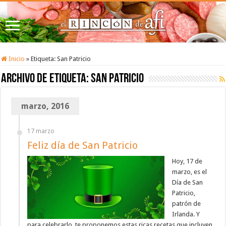
Inicio
»
Etiqueta:
San Patricio
Archivo de etiqueta:
San Patricio
marzo, 2016
17 marzo
Feliz día de San Patricio
Hoy, 17 de
marzo, es el
Día de San
Patricio,
patrón de
Irlanda. Y
para celebrarlo, te proponemos estas ricas recetas que incluyen