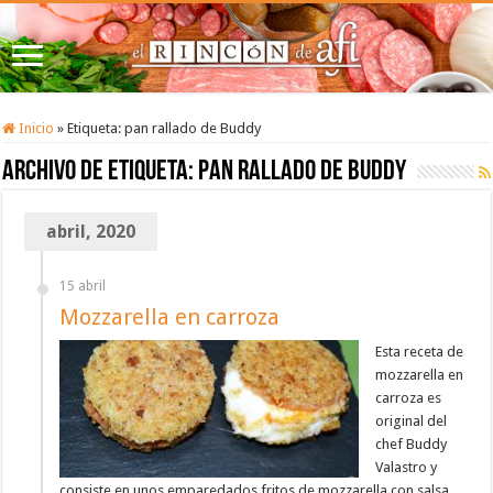
Inicio
»
Etiqueta:
pan rallado de Buddy
Archivo de etiqueta:
pan rallado de Buddy
abril, 2020
15 abril
Mozzarella en carroza
Esta receta de
mozzarella en
carroza es
original del
chef Buddy
Valastro y
consiste en unos emparedados fritos de mozzarella con salsa